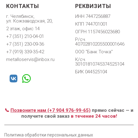
КОНТАКТЫ
РЕКВИЗИТЫ
г. Челябинск,
ИНН 7447256887
ул. Кожзаводская, 20,
КПП 744701001
2 этаж, офис 14
ОГРН 1157456023680
+7 (351) 210-04-01
Р/сч.
+7 (351) 230-09-36
40702810205500001646
+7 (919) 339-35-42
ООО "Банк Точка"
metalloservis@inbox.ru
К/сч.
30101810745374525104
БИК 044525104