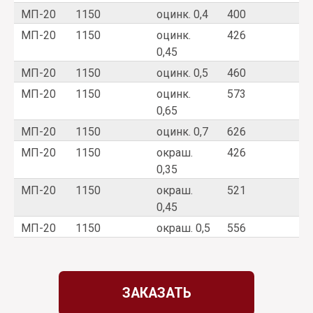
металла в прайсе, которая по факту
МП-20
1150
оцинк. 0,4
400
оказывается на порядок меньше. Обосновывая
это тем, что ГОСТ 14918-2020 допускает
МП-20
1150
оцинк.
426
большое отклонение. На нашем производстве
0,45
используется современное оборудование,
МП-20
1150
оцинк. 0,5
460
которое позволяет выпускать листы с
толщиной, строго соответствующей заказу.
МП-20
1150
оцинк.
573
0,65
МП-20
1150
оцинк. 0,7
626
ВАРИАНТЫ ПОЛИМЕРНОГО
ПОКРЫТИЯ
МП-20
1150
окраш.
426
0,35
МП-20
1150
окраш.
521
Изготавливаем профлисты следующих цветов:
0,45
красное вино, синий, зеленый, шоколад,
МП-20
1150
окраш. 0,5
556
бежевый, графит, серый, белый.
Цвета на экране монитора могут отличаться
от оригиналов из-за особенностей
цветопередачи.