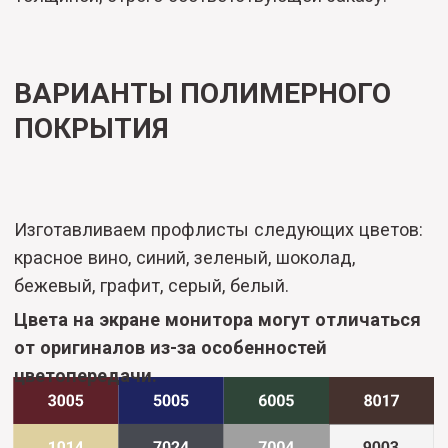
230−09−36
.
Вместе с профнастилом рекомендуем
приобрести
доборные
и
крепежные
элементы,
с помощью которых можно выполнить
надежный монтаж конструкции
У нас действуют скидки за объём:
2
От 100 м
- скидка 2 руб. с каждого пог./м.
2
От 200 м
- скидка 3 руб. с каждого пог./м.
2
От 300 м
- скидка 5 руб. с каждого пог./м.
Также у нас вы можете заказать
забор из
профнастила под ключ
.
СМОТРИТЕ ТАКЖЕ