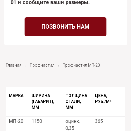
Главная
→
Профнастил
→
Профнастил МП-20
ЗАКАЗАТЬ
ЛЮБАЯ МАРКА ПРОФНАСТИЛА МОЖЕТ БЫТЬ
МАРКА
ШИРИНА
ТОЛЩИНА
ЦЕНА,
ИЗГОТОВЛЕНА ИЗ ОЦИНКОВАННОЙ ИЛИ
(ГАБАРИТ),
СТАЛИ,
РУБ./М²
ОКРАШЕННОЙ СТАЛИ ИЗ НАШЕЙ
ПАЛИТРЫ
.
ММ
ММ
МП-20
1150
оцинк.
365
ОБРАТИТЕ ВНИМАНИЕ!
Недобросовестные
производители намеренно завышают толщину
0,35