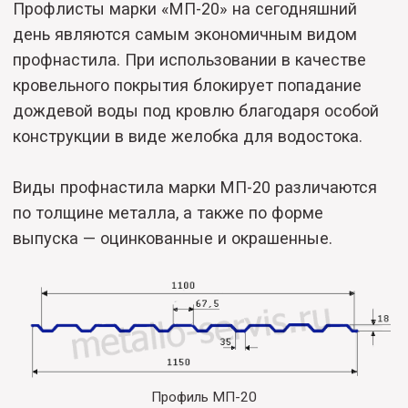
Виды профнастила марки МП-20 различаются
по толщине металла, а также по форме
выпуска — оцинкованные и окрашенные.
Профиль МП-20
Ниже представлены габариты и
стоимость профнастила марки МП-20,
который вы можете заказать у нас.
При обращении мы помогаем вам с
расчетом необходимого количества под
вашу задачу. Все листы имеют
стандартную ширину, а длину мы
можем сделать любую (2 м.,6 м.,1,25 м.и
т.д.) в соответствии с вашим заказом.
Мы поможем рассчитать точное
количество листов, которое вам