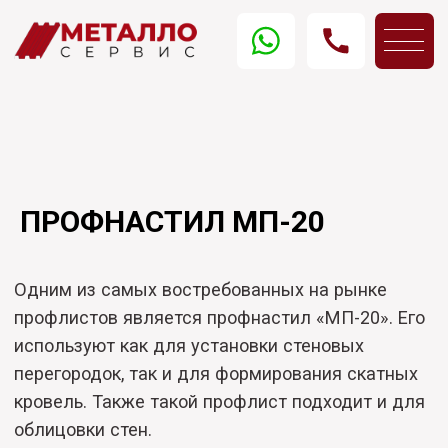
Одним из самых востребованных на рынке
ПРОФНАСТИЛ МП-20
профлистов является профнастил «МП-20». Его
используют как для установки стеновых
перегородок, так и для формирования скатных
кровель. Также такой профлист подходит и для
облицовки стен.
Профлисты марки «МП-20» на сегодняшний
день являются самым экономичным видом
профнастила. При использовании в качестве
кровельного покрытия блокирует попадание
дождевой воды под кровлю благодаря особой
конструкции в виде желобка для водостока.