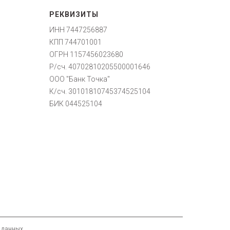
РЕКВИЗИТЫ
ИНН 7447256887
КПП 744701001
ОГРН 1157456023680
Р/сч. 40702810205500001646
ООО "Банк Точка"
К/сч. 30101810745374525104
БИК 044525104
 данных