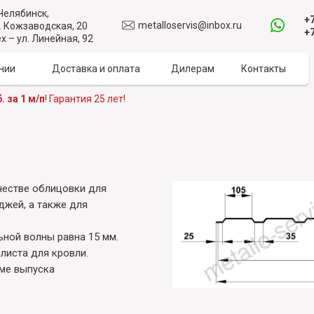
 Челябинск,
+7
metalloservis@inbox.ru
. Кожзаводская, 20
+7
х – ул. Линейная, 92
нии
Доставка и оплата
Дилерам
Контакты
. за 1 м/п
! Гарантия 25 лет!
честве облицовки для
джей, а также для
ьной волны равна 15 мм.
листа для кровли.
ме выпуска