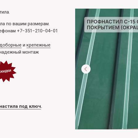
тила.
ла по вашим размерам.
лефонам
+7−351−210−04−01
доборные
и
крепежные
 надежный монтаж
настила под ключ
.